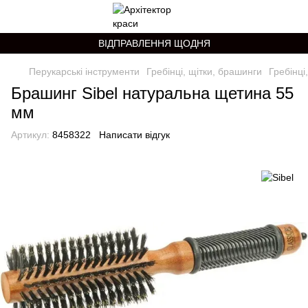
ВІДПРАВЛЕННЯ ЩОДНЯ
Перукарські інструменти
Гребінці, щітки, брашинги
Гребінці
Брашинг Sibel натуральна щетина 55
мм
Артикул:
8458322
Написати відгук