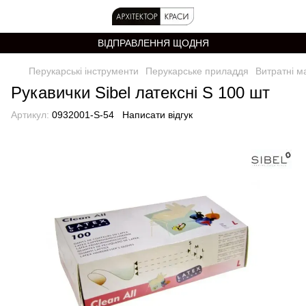
ВІДПРАВЛЕННЯ ЩОДНЯ
Перукарські інструменти
Перукарське приладдя
Витратні м
Рукавички Sibel латексні S 100 шт
Артикул:
0932001-S-54
Написати відгук