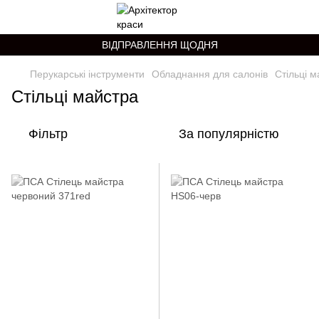
ВІДПРАВЛЕННЯ ЩОДНЯ
Перукарські інструменти
Обладнання для салонів
Стільці 
Стільці майстра
Фільтр
За популярністю