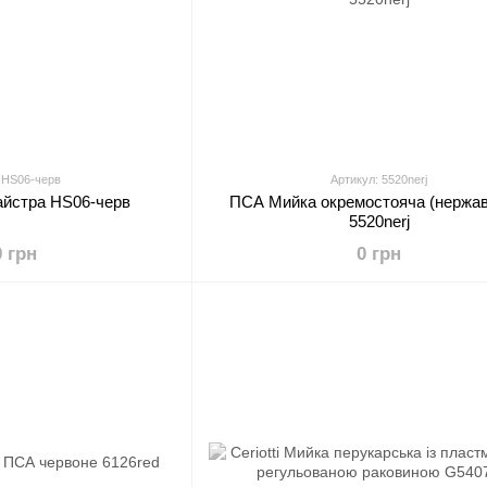
 HS06-черв
Артикул: 5520nerj
айстра HS06-черв
ПСА Мийка окремостояча (нержав
5520nerj
0 грн
0 грн