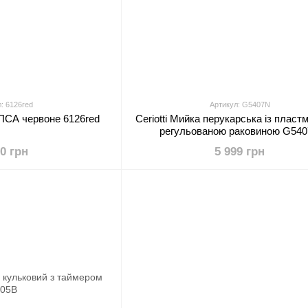
: 6126red
Артикул: G5407N
a ПСА червоне 6126red
Ceriotti Мийка перукарська із плас
регульованою раковиною G54
00 грн
5 999 грн