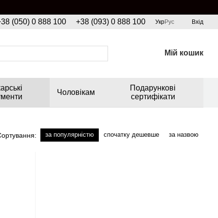
+38 (050) 0 888 100
+38 (093) 0 888 100
Укр
Рус
Вхід
Мій кошик
арські
Подарункові
Чоловікам
ументи
сертифікати
за популярністю
спочатку дешевше
за назвою
Сортування: