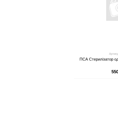
Артику
ПСА Стерилізатор о
55