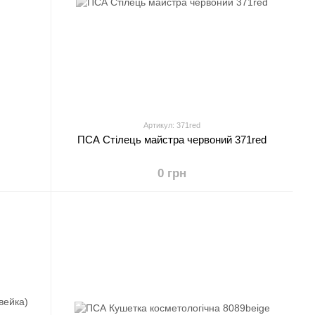
Артикул: 371red
ПСА Стілець майстра червоний 371red
0 грн