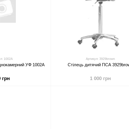
л: 1002A
Артикул: 3929brown
днокамерний УФ 1002A
Стілець дитячий ПСА 3929bro
0 грн
1 000 грн