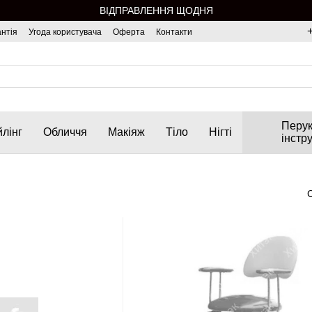
ВІДПРАВЛЕННЯ ЩОДНЯ
нтія
Угода користувача
Оферта
Контакти
Перук
лінг
Обличчя
Макіяж
Тіло
Нігті
інстр