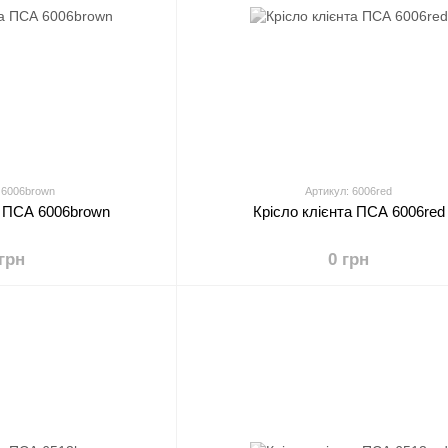
 6006brown
Артикул: 6006red
а ПСА 6006brown
Крісло клієнта ПСА 6006red
 грн
0 грн