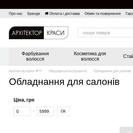
Перейти до основного контенту
Про нас
Бренди
🚚 Оплата і доставка
Обмін та повернення
Гара
Фарбування
Косметика для
Стай
волосся
волосся
Архітектор краси 💙💛
Перукарські інструменти
Обладнання для салонів
Обладнання для салонів
Ціна, грн
Від Ціна, грн
До Ціна, грн
ОК