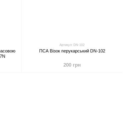
Артикул: DN-102
тмасовою
ПСА Візок перукарський DN-102
07N
200 грн