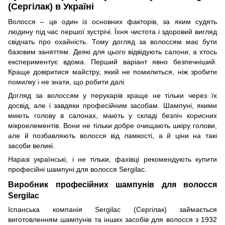
(Сергілак) в Україні
Волосся – це один із основних факторів, за яким судять
людину під час першої зустрічі. Їхня чистота і здоровий вигляд
свідчать про охайність. Тому догляд за волоссям має бути
базовим заняттям. Деякі для цього відвідують салони, а хтось
експериментує вдома. Перший варіант явно безпечніший.
Краще довіритися майстру, який не помилиться, ніж зробити
помилку і не знати, що робити далі.
Догляд за волоссям у перукарів краще не тільки через їх
досвід, але і завдяки професійним засобам. Шампуні, якими
миють голову в салонах, мають у складі безліч корисних
мікроелементів. Вони не тільки добре очищають шкіру голови,
але й позбавляють волосся від ламкості, а й ціни на такі
засоби великі.
Наразі українські, і не тільки, фахівці рекомендують купити
професійні шампуні для волосся Sergilac.
Виробник професійних шампунів для волосся
Sergilac
Іспанська компанія Sergilac (Сергілак) займається
виготовленням шампунів та інших засобів для волосся з 1932