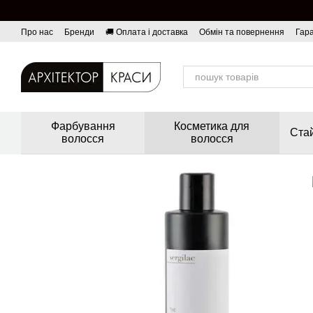
Перейти до основного контенту
Про нас
Бренди
🚚 Оплата і доставка
Обмін та повернення
Гара
Фарбування
Косметика для
Стай
волосся
волосся