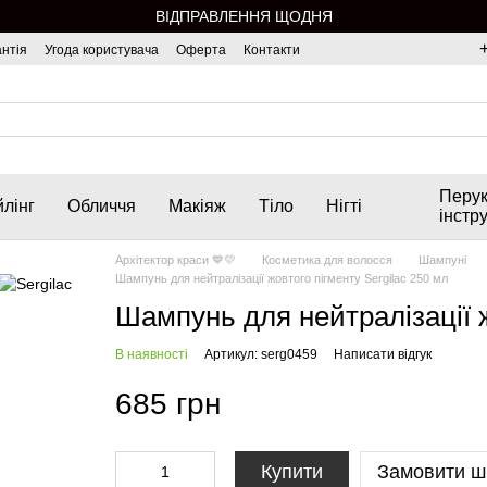
ВІДПРАВЛЕННЯ ЩОДНЯ
нтія
Угода користувача
Оферта
Контакти
Перук
лінг
Обличчя
Макіяж
Тіло
Нігті
інстр
Архітектор краси 💙💛
Косметика для волосся
Шампуні
Шампунь для нейтралізації жовтого пігменту Sergilac 250 мл
Шампунь для нейтралізації ж
В наявності
Артикул: serg0459
Написати відгук
685 грн
Купити
Замовити ш