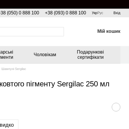
+38 (050) 0 888 100
+38 (093) 0 888 100
Укр
Рус
Вхід
Мій кошик
арські
Подарункові
Чоловікам
ументи
сертифікати
Шампуні Sergilac
овтого пігменту Sergilac 250 мл
видко