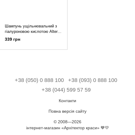
Шампунь ущільнювальний з
гіалуроновою кислотою Alter
Ego B.Toxkare Replumping
339 грн
Shampoo 300 мл
+38 (050) 0 888 100
+38 (093) 0 888 100
+38 (044) 599 57 59
Контакти
Повна версія сайту
© 2008—2026
інтернет-магазин «Архітектор краси» 💙💛