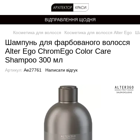
ВІДПРАВЛЕННЯ ЩОДНЯ
Косметика для волосся
Косметика для волосся Alter Ego
Ша
Шампунь для фарбованого волосся
Alter Ego ChromEgo Color Care
Shampoo 300 мл
Артикул:
Ae27761
Написати відгук