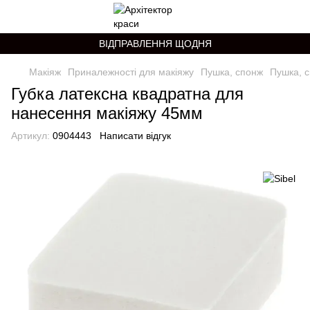
ВІДПРАВЛЕННЯ ЩОДНЯ
Макіяж
Приналежності для макіяжу
Пушка, спонж
Пушка, с
Губка латексна квадратна для
нанесення макіяжу 45мм
Артикул:
0904443
Написати відгук