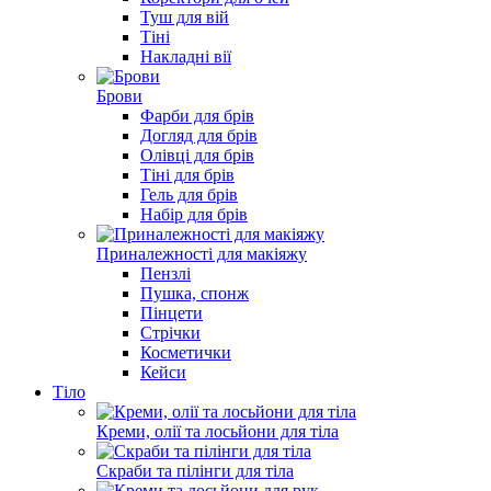
Туш для вій
Тіні
Накладні вії
Брови
Фарби для брів
Догляд для брів
Олівці для брів
Тіні для брів
Гель для брів
Набір для брів
Приналежності для макіяжу
Пензлі
Пушка, спонж
Пінцети
Стрічки
Косметички
Кейси
Тіло
Креми, олії та лосьйони для тіла
Скраби та пілінги для тіла