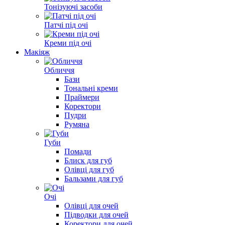
Тонізуючі засоби
Патчі під очі
Креми під очі
Макіяж
Обличчя
Бази
Тональні креми
Праймери
Коректори
Пудри
Румяна
Губи
Помади
Блиск для губ
Олівці для губ
Бальзами для губ
Очі
Олівці для очей
Підводки для очей
Коректори для очей