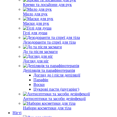
Креми та лосьйони для рук
Мило для рук
Маски для рук
Гелі для душа
Дезодоранти та спреї для тіла
До та після засмаги
Догляд для ніг
Депіляція та парафінотерапія
Догляд до і після депіляції
Парафін
Воски
Цукрові пасти (шугарінг)
Антисептики та засоби дезінфекції
Набори косметики для тіла
Нігті