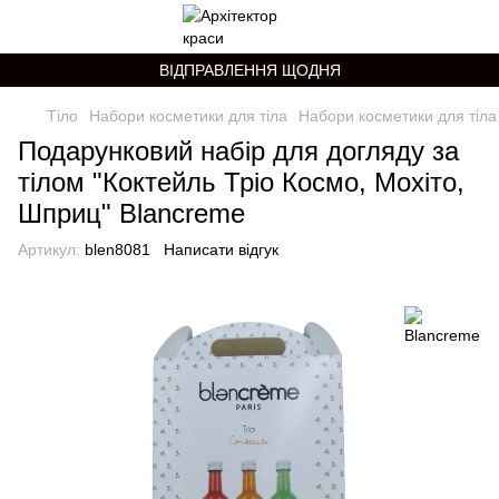
ВІДПРАВЛЕННЯ ЩОДНЯ
Тіло
Набори косметики для тіла
Набори косметики для тіла
Подарунковий набір для догляду за
тілом "Коктейль Тріо Космо, Мохіто,
Шприц" Blancreme
Артикул:
blen8081
Написати відгук