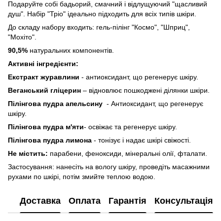
Подаруйте собі бадьорий, смачний і відлущуючий "щасливий
душ". Набір "Тріо" ідеально підходить для всіх типів шкіри.
До складу набору входить: гель-пілінг "Космо", "Шприц",
"Мохіто".
90,5%
натуральних компонентів.
Активні інгредієнти:
Екстракт журавлини
- антиоксидант, що регенерує шкіру.
Веганський гліцерин
– відновлює пошкоджені ділянки шкіри.
Пілінгова пудра апельсину
- Антиоксидант, що регенерує
шкіру.
Пілінгова пудра м'яти
- освіжає та регенерує шкіру.
Пілінгова пудра лимона
- тонізує і надає шкірі свіжості.
Не містить:
парабени, феноксиди, мінеральні олії, фталати.
Застосування: нанесіть на вологу шкіру, проведіть масажними
рухами по шкірі, потім змийте теплою водою.
Доставка
Оплата
Гарантія
Консультація