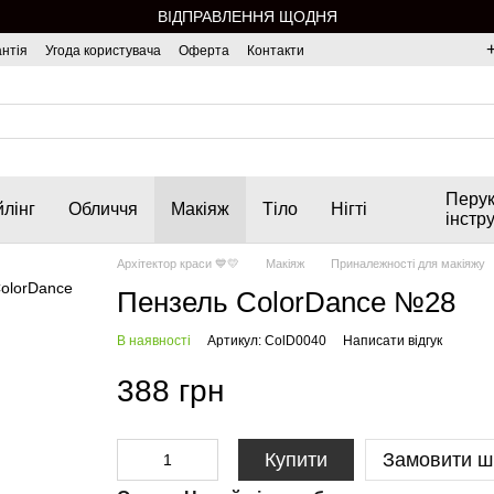
ВІДПРАВЛЕННЯ ЩОДНЯ
нтія
Угода користувача
Оферта
Контакти
Перук
лінг
Обличчя
Макіяж
Тіло
Нігті
інстр
Архітектор краси 💙💛
Макіяж
Приналежності для макіяжу
Пензель ColorDance №28
В наявності
Артикул: ColD0040
Написати відгук
388 грн
Купити
Замовити ш