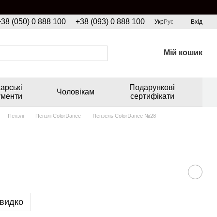
+38 (050) 0 888 100
+38 (093) 0 888 100
Укр
Рус
Вхід
Мій кошик
арські
Подарункові
Чоловікам
ументи
сертифікати
Пензлі
Пензлі ColorDance
Пензель ColorDance №28
видко