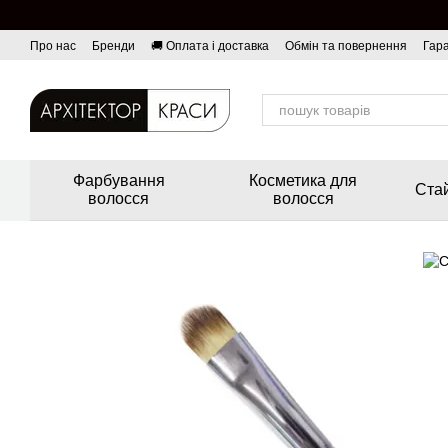
Перейти до основного контенту
Про нас
Бренди
🚚 Оплата і доставка
Обмін та повернення
Гара
Фарбування
Косметика для
Стай
волосся
волосся