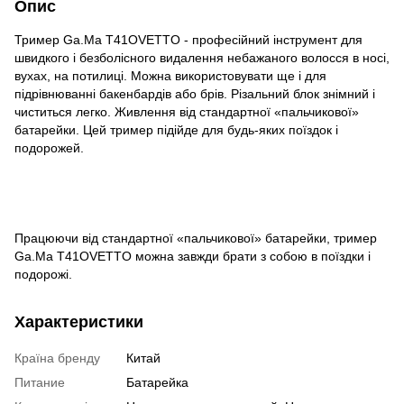
Опис
Тример Ga.Ma T41OVETTO - професійний інструмент для
швидкого і безболісного видалення небажаного волосся в носі,
вухах, на потилиці. Можна використовувати ще і для
підрівнюванні бакенбардів або брів. Різальний блок знімний і
чиститься легко. Живлення від стандартної «пальчикової»
батарейки. Цей тример підійде для будь-яких поїздок і
подорожей.
Працюючи від стандартної «пальчикової» батарейки, тример
Ga.Ma T41OVETTO можна завжди брати з собою в поїздки і
подорожі.
Характеристики
Країна бренду
Китай
Питание
Батарейка