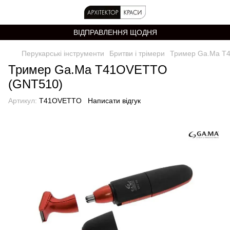
ВІДПРАВЛЕННЯ ЩОДНЯ
Перукарські інструменти
Бритви і трімери
Тример Ga.Ma T
Тример Ga.Ma T41OVETTO
(GNT510)
Артикул:
T41OVETTO
Написати відгук