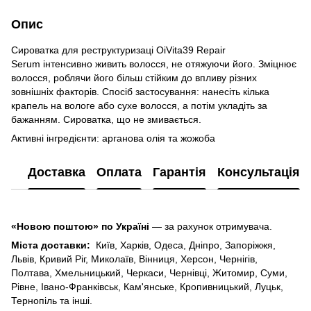
Опис
Сироватка для реструктуризаці OiVita39 Repair
Serum інтенсивно живить волосся, не отяжуючи його. Зміцнює
волосся, роблячи його більш стійким до впливу різних
зовнішніх факторів. Спосіб застосування: нанесіть кілька
крапель на вологе або сухе волосся, а потім укладіть за
бажанням. Сироватка, що не змивається.
Активні інгредієнти: арганова олія та жожоба
Доставка
Оплата
Гарантія
Консультація
«Новою поштою» по Україні
— за рахунок отримувача.
Міста доставки:
Київ, Харків, Одеса, Дніпро, Запоріжжя,
Львів, Кривий Ріг, Миколаїв, Вінниця, Херсон, Чернігів,
Полтава, Хмельницький, Черкаси, Чернівці, Житомир, Суми,
Рівне, Івано-Франківськ, Кам'янське, Кропивницький, Луцьк,
Тернопіль та інші.