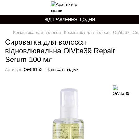
ВІДПРАВЛЕННЯ ЩОДНЯ
Косметика для волосся
Косметика для волосся OiVita39
Си
Сироватка для волосся
відновлювальна OiVita39 Repair
Serum 100 мл
Артикул:
Oiv56153
Написати відгук