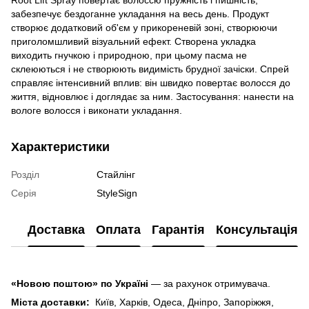
забезпечує бездоганне укладання на весь день. Продукт
створює додатковий об'єм у прикореневій зоні, створюючи
приголомшливий візуальний ефект. Створена укладка
виходить гнучкою і природною, при цьому пасма не
склеюються і не створюють видимість брудної зачіски. Спрей
справляє інтенсивний вплив: він швидко повертає волосся до
життя, відновлює і доглядає за ним. Застосування: нанести на
вологе волосся і виконати укладання.
Характеристики
Розділ
Стайлінг
Серія
StyleSign
Доставка
Оплата
Гарантія
Консультація
«Новою поштою» по Україні
— за рахунок отримувача.
Міста доставки:
Київ, Харків, Одеса, Дніпро, Запоріжжя,