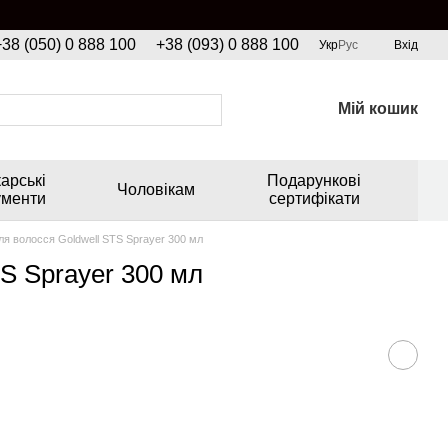
+38 (050) 0 888 100
+38 (093) 0 888 100
Укр
Рус
Вхід
Мій кошик
арські
Подарункові
Чоловікам
ументи
сертифікати
ля волосся Goldwell STS Sprayer 300 мл
S Sprayer 300 мл