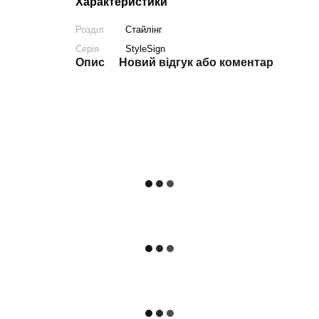
Характеристики
Розділ
Стайлінг
Серія
StyleSign
Опис
Новий відгук або коментар