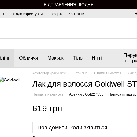
ВІДПРАВЛЕННЯ ЩОДНЯ
нтія
Угода користувача
Оферта
Контакти
Перук
лінг
Обличчя
Макіяж
Тіло
Нігті
інстр
Архітектор краси 💙💛
Стайлінг
Стайлінг Goldwell
Лак д
Лак для волосся Goldwell ST
Немає в наявності
Артикул: Gol227533
Написати відгук
619 грн
Повідомити, коли з'явиться