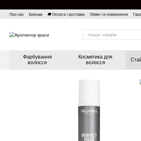
Перейти до основного контенту
Про нас
Бренди
🚚 Оплата і доставка
Обмін та повернення
Гара
Фарбування
Косметика для
Стай
волосся
волосся