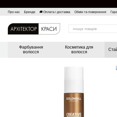
Перейти до основного контенту
Про нас
Бренди
🚚 Оплата і доставка
Обмін та повернення
Гара
Фарбування
Косметика для
Стай
волосся
волосся