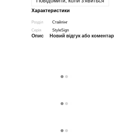
Повідомити, коли з'явиться
Характеристики
Розділ
Стайлінг
Серія
StyleSign
Опис
Новий відгук або коментар