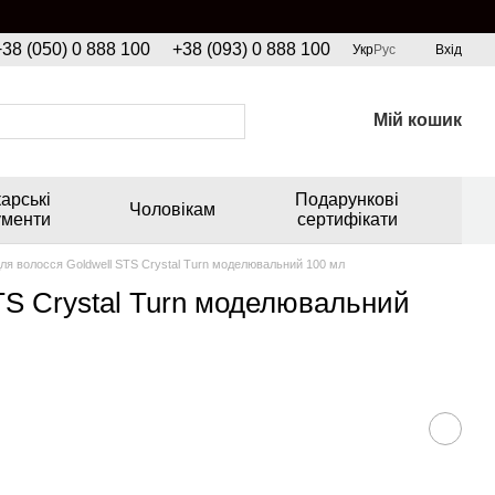
+38 (050) 0 888 100
+38 (093) 0 888 100
Укр
Рус
Вхід
Мій кошик
арські
Подарункові
Чоловікам
ументи
сертифікати
для волосся Goldwell STS Crystal Turn моделювальний 100 мл
STS Crystal Turn моделювальний