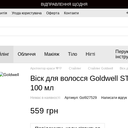
ВІДПРАВЛЕННЯ ЩОДНЯ
нтія
Угода користувача
Оферта
Контакти
Перук
лінг
Обличчя
Макіяж
Тіло
Нігті
інстр
Архітектор краси 💙💛
Стайлінг
Стайлінг Goldwell
Віск 
Віск для волосся Goldwell 
100 мл
Немає в наявності
Артикул: Gol927529
Написати відгук
559 грн