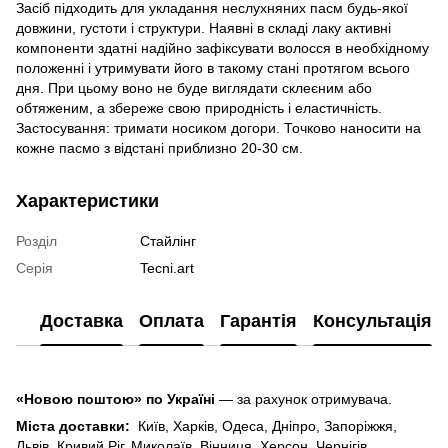
Засіб підходить для укладання неслухняних пасм будь-якої
довжини, густоти і структури. Наявні в складі лаку активні
компоненти здатні надійно зафіксувати волосся в необхідному
положенні і утримувати його в такому стані протягом всього
дня. При цьому воно не буде виглядати склеєним або
обтяженим, а збереже свою природність і еластичність.
Застосування: тримати носиком догори. Точково наносити на
кожне пасмо з відстані приблизно 20-30 см.
Характеристики
Розділ
Стайлінг
Серія
Tecni.art
Доставка
Оплата
Гарантія
Консультація
«Новою поштою» по Україні
— за рахунок отримувача.
Міста доставки:
Київ, Харків, Одеса, Дніпро, Запоріжжя,
Львів, Кривий Ріг, Миколаїв, Вінниця, Херсон, Чернігів,