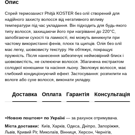
Опис
Спрей термозахист Phitjà KOSTER без олії створений для
надійного захисту волосся від негативного впливу
температури під час укладання. Він підходить для будь-якого
типу волосся, захищаючи його при нагріванні до 220°C,
запобігаючи сухості та ламкості, які можуть виникнути при
частому використанні фенів, плоєк та щипців. Олія без олії
має легку, шовковисту текстуру. Не обтяжує, покращує
пружність. Після нанесення забезпечує неймовірний блиск і
шовковистість, не склеюючи волосся. Збагачена екстрактом
солодкої конюшини та насіння льону. Зволожує волосся, має
глибокий кондиціонуючий ефект. Застосування: розпилити на
вологе або сухе волосся, виконати укладку.
Доставка
Оплата
Гарантія
Консультація
«Новою поштою» по Україні
— за рахунок отримувача.
Міста доставки:
Київ, Харків, Одеса, Дніпро, Запоріжжя,
Львів, Кривий Ріг, Миколаїв, Вінниця, Херсон, Чернігів,