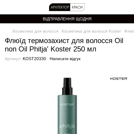
ВІДПРАВЛЕННЯ ЩОДНЯ
Косметика для волосся
Косметика для волосся Koster
Флюї
Флюїд термозахист для волосся Oil
non Oil Phitja' Koster 250 мл
Артикул:
KOST20330
Написати відгук