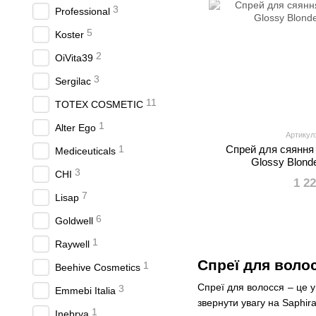
3
Professional
5
Koster
2
OiVita39
3
Sergilac
11
TOTEX COSMETIC
1
Alter Ego
Артикул
1
Спрей для сяяння 
Mediceuticals
Glossy Blond
3
CHI
1 2
7
Lisap
6
Goldwell
1
Raywell
Спреї для волос
1
Beehive Cosmetics
Спреї для волосся – це у
3
Emmebi Italia
звернути увагу на Saphir
1
Inebrya