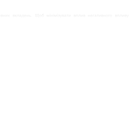
евних вкладень. Щоб мінімізувати вплив негативного впливу
лярне застосування спеціальних косметичних засобів. Спреї
 на його блиск і здоровий зовнішній вигляд.
роблять його більш м'яким і еластичним.
 Україні
запобігають ламкості волосся та надають їм здорового сяйва. У
ження.
0 мл).
ю по містах України.