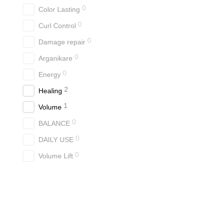
робить шевелюру шов
0
Color Lasting
потовщує волоски, не
0
Curl Control
До складу засобу входя
0
Damage repair
цибулин і сприяють реген
0
Arganikare
Незмивний спрей-маска 
0
Energy
знижує негативний еф
2
Healing
зміцнює та розплутує
1
Volume
зволожує, запобігаючи 
0
Засоби можна використов
BALANCE
прикореневу зону та кінч
0
DAILY USE
Купити спрей дл
0
Volume Lift
Спреї Сафіра унікальні н
При щоденному застосува
посилить позитивний впл
Архітектор Краси – ваш 
активно використовується 