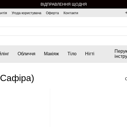
ВІДПРАВЛЕННЯ ЩОДНЯ
нтія
Угода користувача
Оферта
Контакти
Перук
лінг
Обличчя
Макіяж
Тіло
Нігті
інстр
(Сафіра)