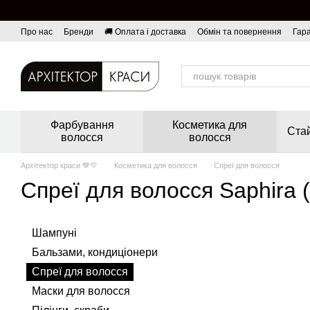
Перейти до основного контенту
Про нас
Бренди
🚚 Оплата і доставка
Обмін та повернення
Гара
Фарбування
Косметика для
Стай
волосся
волосся
Архітектор краси 💙💛
Косметика для волосся
Спреї для волосся
Спреї для волосся Saphira 
Шампуні
Бальзами, кондиціонери
Спреї для волосся
Маски для волосся