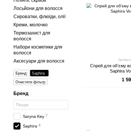
Пілінги, скраби
Лосьйони для волосся
Сироватки, флюїди, олії
Креми, молочко
Термозахист для
волосся
Набори косметики для
волосся
Артикул
Аксесуари для волосся
Спрей для об'єму в
Saphira V
Бренд:
Saphira
1 5
Очистити фільтр
Бренд
7
Saryna Key
4
Saphira