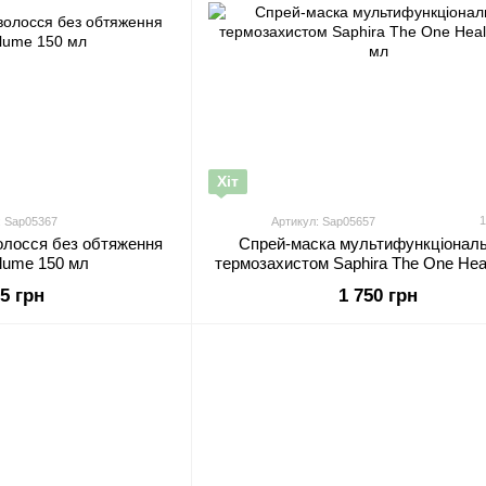
Хіт
1
: Sap05367
Артикул: Sap05657
олосся без обтяження
Спрей-маска мультифункціональ
olume 150 мл
термозахистом Saphira The One Heal
мл
95 грн
1 750 грн