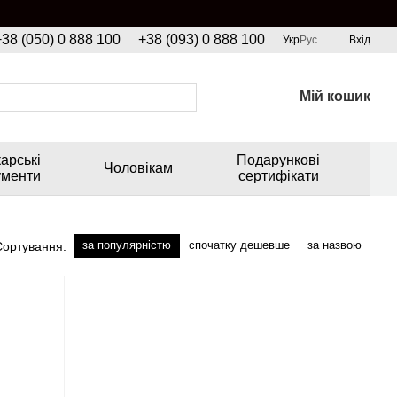
+38 (050) 0 888 100
+38 (093) 0 888 100
Укр
Рус
Вхід
Мій кошик
арські
Подарункові
Чоловікам
ументи
сертифікати
за популярністю
спочатку дешевше
за назвою
Сортування: