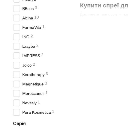
Купити спреї дл
3
BBcos
Доглянуте волосся – мр
10
Alcina
навколишнього середови
1
Saphira сприяють догляду
FarmaVita
Вони буквально обволікаю
2
ING
Засоби догляду бувають д
2
Erayba
Купити професій
2
IMPRESS
Спреї торгової марки Sap
2
Joico
нашому інтернет-магазині
6
Keratherapy
Saphira Volume – спр
3
Magnetique
Saphira The One Heal
1
Moroccanoil
У нас на сайті ви можете 
1
Nevitaly
Особливості та пере
1
Pura Kosmetica
Спрей для об'єму має на
піднімає біля коріння;
Серія