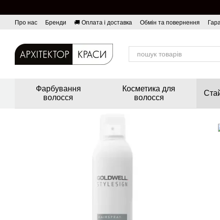
Перейти до основного контенту
Про нас
Бренди
🚚 Оплата і доставка
Обмін та повернення
Гара
Фарбування
Косметика для
Стай
волосся
волосся