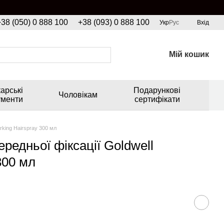
+38 (050) 0 888 100
+38 (093) 0 888 100
Укр
Рус
Вхід
Мій кошик
арські
Подарункові
Чоловікам
ументи
сертифікати
rking Hairspray 300 мл
редньої фіксації Goldwell
300 мл