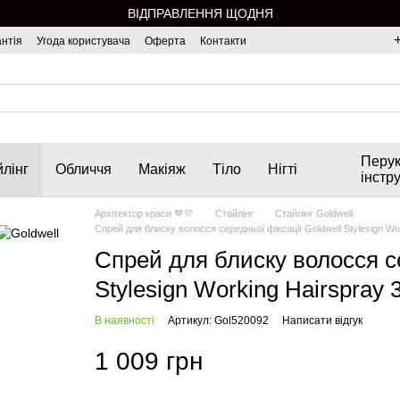
ВІДПРАВЛЕННЯ ЩОДНЯ
нтія
Угода користувача
Оферта
Контакти
Перук
лінг
Обличчя
Макіяж
Тіло
Нігті
інстр
Архітектор краси 💙💛
Стайлінг
Стайлінг Goldwell
Спрей для блиску волосся середньої фіксації Goldwell Stylesign Wo
Спрей для блиску волосся се
Stylesign Working Hairspray 
В наявності
Артикул: Gol520092
Написати відгук
1 009 грн