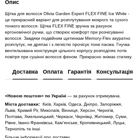
Опис
Щітка для волосся Olivia Garden Expert FLEX FINE Ice White -
це прекрасний варіант для розплутування мокрого та сухого
тонкого волосся. Щітка FLEX FINE зручна за рахунок
ергономічної ручки, що створює комфорт при розчісуванні
волосся. Завдяки подвійним щетинкам Memory-Flex акуратно
розплутує, не дряпає і з легкістю прочісує тонкі пасма. Гнучка
вентильована конструкція цільного корпусу розподіляє потік
повітря при сушінні волосся феном. Прекрасно знімає статику.
Доставка
Оплата
Гарантія
Консультація
«Новою поштою» по Україні
— за рахунок отримувача.
Міста доставки:
Київ, Харків, Одеса, Дніпро, Запоріжжя,
Львів, Кривий Ріг, Миколаїв, Вінниця, Херсон, Чернігів,
Полтава, Хмельницький, Черкаси, Чернівці, Житомир, Суми,
Рівне, Івано-Франківськ, Кам'янське, Кропивницький, Луцьк,
Тернопіль та інші.
Більше інформації про доставку