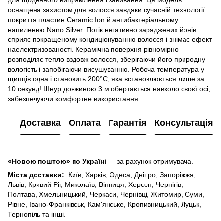
оснащена захистом для волосся завдяки сучасній технології
покриття пластин Ceramic Ion й антибактеріальному
напиленню Nano Silver. Потік негативно заряджених йонів
сприяє покращеному кондиціонуванню волосся і знімає ефект
наелектризованості. Керамічна поверхня рівномірно
розподіляє тепло вздовж волосся, зберігаючи його природну
вологість і запобігаючи висушуванню. Робоча температура у
щипців одна і становить 200°C, яка встановлюється лише за
10 секунд! Шнур довжиною 3 м обертається навколо своєї осі,
забезпечуючи комфортне використання.
Доставка
Оплата
Гарантія
Консультація
«Новою поштою» по Україні
— за рахунок отримувача.
Міста доставки:
Київ, Харків, Одеса, Дніпро, Запоріжжя,
Львів, Кривий Ріг, Миколаїв, Вінниця, Херсон, Чернігів,
Полтава, Хмельницький, Черкаси, Чернівці, Житомир, Суми,
Рівне, Івано-Франківськ, Кам'янське, Кропивницький, Луцьк,
Тернопіль та інші.