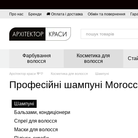
Перейти до основного контенту
Про нас
Бренди
🚚 Оплата і доставка
Обмін та повернення
Гара
Фарбування
Косметика для
Стай
волосся
волосся
Архітектор краси 💙💛
Косметика для волосся
Шампуні
Професійні шампуні Morocc
Шампуні
Бальзами, кондиціонери
Спреї для волосся
Маски для волосся