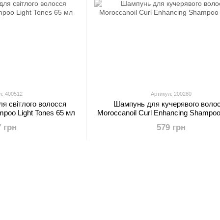
л: 400512
Артикул: 200280
я світлого волосся
Шампунь для кучерявого воло
mpoo Light Tones 65 мл
Moroccanoil Curl Enhancing Shampoo
7 грн
579 грн