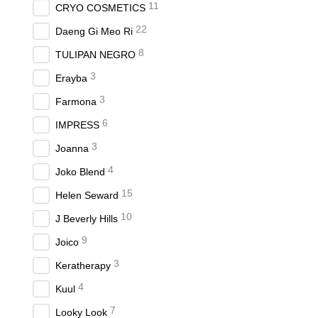
11
CRYO COSMETICS
22
Daeng Gi Meo Ri
8
TULIPAN NEGRO
3
Erayba
3
Farmona
6
IMPRESS
3
Joanna
4
Joko Blend
15
Helen Seward
10
J Beverly Hills
9
Joico
3
Keratherapy
4
Kuul
7
Looky Look