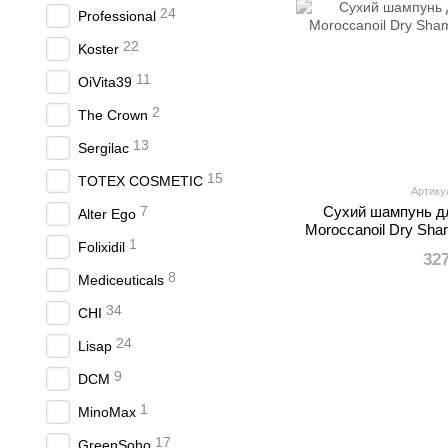
24
Professional
22
Koster
11
OiVita39
2
The Crown
13
Sergilac
15
TOTEX COSMETIC
Артику
7
Сухий шампунь дл
Alter Ego
Moroccanoil Dry Sha
1
Folixidil
32
8
Mediceuticals
34
CHI
24
Lisap
9
DCM
1
MinoMax
17
GreenSoho