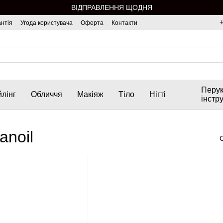
ВІДПРАВЛЕННЯ ЩОДНЯ
нтія
Угода користувача
Оферта
Контакти
Перук
лінг
Обличчя
Макіяж
Тіло
Нігті
інстр
anoil