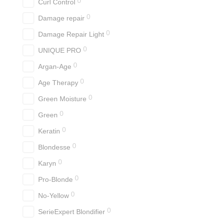
0
Curl Control
0
Damage repair
0
Damage Repair Light
0
UNIQUE PRO
0
Argan-Age
0
Age Therapy
0
Green Moisture
0
Green
0
Keratin
0
Blondesse
0
Karyn
0
Pro-Blonde
0
No-Yellow
0
SerieExpert Blondifier