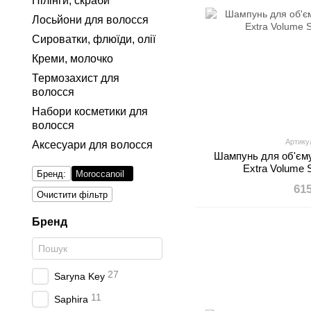
Пілінги, скраби
Лосьйони для волосся
Сироватки, флюїди, олії
Креми, молочко
Термозахист для
волосся
Набори косметики для
волосся
Артику
Аксесуари для волосся
Шампунь для об'єму
Extra Volume
Бренд:
Moroccanoil
61
Очистити фільтр
Бренд
27
Saryna Key
11
Saphira