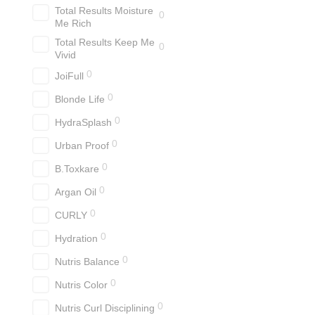
Total Results Moisture
0
Me Rich
Total Results Keep Me
0
Vivid
0
JoiFull
0
Blonde Life
0
HydraSplash
0
Urban Proof
0
B.Toxkare
0
Argan Oil
0
CURLY
0
Hydration
0
Nutris Balance
0
Nutris Color
0
Nutris Curl Disciplining