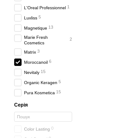
1
L'Oreal Professionnel
5
Luxliss
13
Magnetique
Marie Fresh
2
Cosmetics
3
Matrix
6
Moroccanoil
15
Nevitaly
5
Organic Keragen
15
Pura Kosmetica
Серія
0
Color Lasting