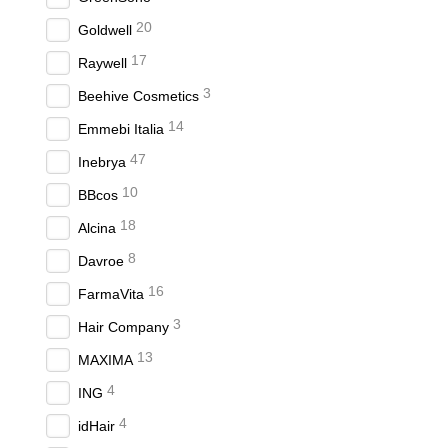
20
Goldwell
17
Raywell
3
Beehive Cosmetics
14
Emmebi Italia
47
Inebrya
10
BBcos
18
Alcina
8
Davroe
16
FarmaVita
3
Hair Company
13
MAXIMA
4
ING
4
idHair