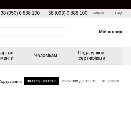
+38 (050) 0 888 100
+38 (093) 0 888 100
Укр
Рус
Вхід
Мій кошик
арські
Подарункові
Чоловікам
ументи
сертифікати
за популярністю
спочатку дешевше
за назвою
Сортування: