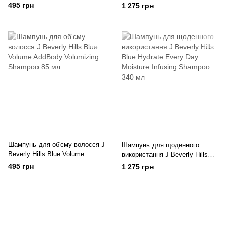
Blue Hydrate Every Day
Specialty Clarifier Surface
495 грн
1 275 грн
Moisture Infusing Shampoo 85
Cleansing Shampoo 340 мл
мл
Шампунь для об'єму волосся J
Шампунь для щоденного
Beverly Hills Blue Volume
використання J Beverly Hills
AddBody Volumizing Shampoo
Blue Hydrate Every Day
495 грн
1 275 грн
85 мл
Moisture Infusing Shampoo 340
мл