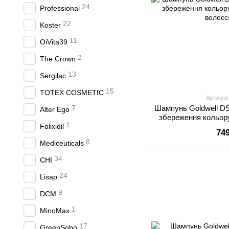
24
Professional
22
Koster
11
OiVita39
2
The Crown
13
Sergilac
15
TOTEX COSMETIC
Артикул:
7
Шампунь Goldwell DS
Alter Ego
збереження кольору
1
Folixidil
волосс
74
8
Mediceuticals
34
CHI
24
Lisap
9
DCM
1
MinoMax
17
GreenSoho