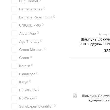
0
Curl Control
0
Damage repair
0
Damage Repair Light
0
UNIQUE PRO
0
Argan-Age
Артикул:
Шампунь Goldwel
0
Age Therapy
розгладжувальни
волосс
0
Green Moisture
32
0
Green
0
Keratin
0
Blondesse
0
Karyn
0
Pro-Blonde
0
No-Yellow
0
SerieExpert Blondifier