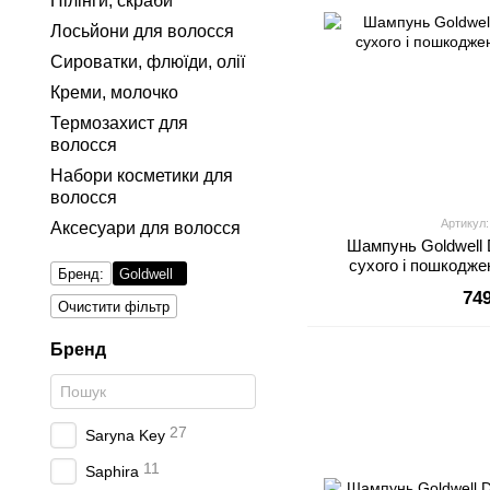
Пілінги, скраби
Лосьйони для волосся
Сироватки, флюїди, олії
Креми, молочко
Термозахист для
волосся
Набори косметики для
волосся
Артикул:
Аксесуари для волосся
Шампунь Goldwell 
сухого і пошкодже
Бренд:
Goldwell
74
Очистити фільтр
Бренд
27
Saryna Key
11
Saphira