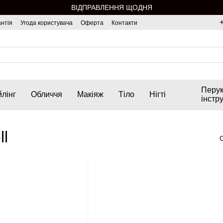
ВІДПРАВЛЕННЯ ЩОДНЯ
нтія
Угода користувача
Оферта
Контакти
Перук
лінг
Обличчя
Макіяж
Тіло
Нігті
інстр
l