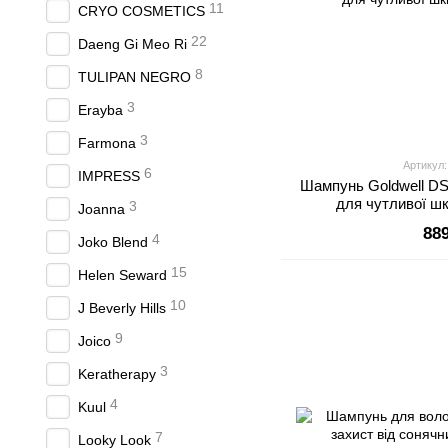
11
CRYO COSMETICS
22
Daeng Gi Meo Ri
8
TULIPAN NEGRO
3
Erayba
3
Farmona
Артикул:
6
IMPRESS
Шампунь Goldwell DSN 
для чутливої шк
3
Joanna
88
4
Joko Blend
15
Helen Seward
10
J Beverly Hills
9
Joico
3
Keratherapy
4
Kuul
7
Looky Look