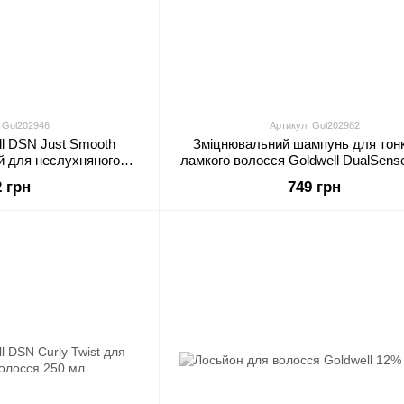
 Gol202946
Артикул: Gol202982
l DSN Just Smooth
Зміцнювальний шампунь для тонк
й для неслухняного
ламкого волосся Goldwell DualSens
я 100 мл
Pro Fortifying Shampoo 250 м
2 грн
749 грн