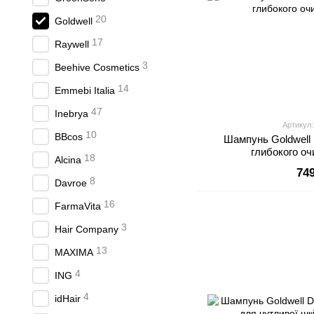
20
Goldwell
17
Raywell
3
Beehive Cosmetics
14
Emmebi Italia
47
Inebrya
Артикул:
10
BBcos
Шампунь Goldwell 
глибокого о
18
Alcina
74
8
Davroe
16
FarmaVita
3
Hair Company
13
MAXIMA
4
ING
4
idHair