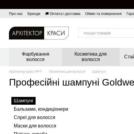
Перейти до основного контенту
Про нас
Бренди
🚚 Оплата і доставка
Обмін та повернення
Гара
Фарбування
Косметика для
Стай
волосся
волосся
Архітектор краси 💙💛
Косметика для волосся
Шампуні
Професійні шампуні Goldwel
Шампуні
Бальзами, кондиціонери
Спреї для волосся
Маски для волосся