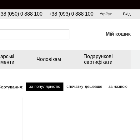
+38 (050) 0 888 100
+38 (093) 0 888 100
Укр
Рус
Вхід
Мій кошик
арські
Подарункові
Чоловікам
ументи
сертифікати
за популярністю
спочатку дешевше
за назвою
Сортування: