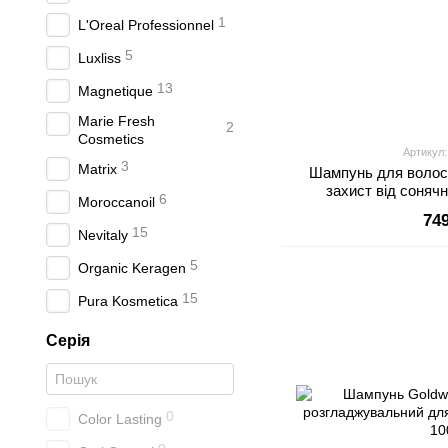
1
L'Oreal Professionnel
5
Luxliss
13
Magnetique
Marie Fresh
2
Cosmetics
Артикул:
3
Matrix
Шампунь для волос
захист від соняч
6
Moroccanoil
74
15
Nevitaly
5
Organic Keragen
15
Pura Kosmetica
Серія
0
Color Lasting