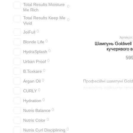
Total Results Moisture
0
Me Rich
Total Results Keep Me
0
Vivid
0
JoiFull
Артикул:
0
Blonde Life
Шампунь Goldwell 
кучерявого 
0
HydraSplash
59
0
Urban Proof
0
B.Toxkare
0
Argan Oil
Професійні шампуні Goldw
дозволить здійснити своє
0
CURLY
0
Hydration
0
Nutris Balance
0
Nutris Color
0
Nutris Curl Disciplining