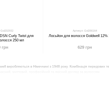
 Gol202932
Артикул: Gol266164
DSN Curly Twist для
Лосьйон для волосся Goldwell 12%
волосся 250 мл
9 грн
629 грн
ell виробляються в Німеччині з 1948 року. Комбінація передових те
часний, миттєвий, професійний та якісний догляд за волоссям.