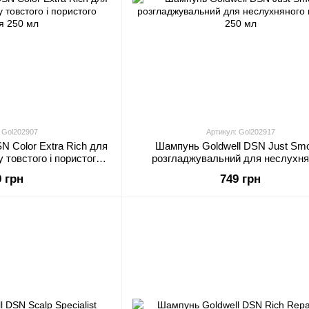
 Gol202907
Артикул: Gol202917
N Color Extra Rich для
Шампунь Goldwell DSN Just Sm
 товстого і пористого
розгладжувальний для неслухня
я 250 мл
волосся 250 мл
9 грн
749 грн