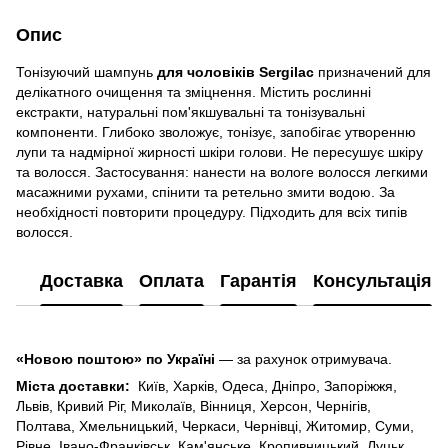
Опис
Тонізуючий шампунь
для чоловіків Sergilac
призначений для
делікатного очищення та зміцнення. Містить рослинні
екстракти, натуральні пом'якшувальні та тонізувальні
компоненти. Глибоко зволожує, тонізує, запобігає утворенню
лупи та надмірної жирності шкіри голови. Не пересушує шкіру
та волосся. Застосування: нанести на вологе волосся легкими
масажними рухами, спінити та ретельно змити водою. За
необхідності повторити процедуру. Підходить для всіх типів
волосся.
Доставка
Оплата
Гарантія
Консультація
«Новою поштою» по Україні
— за рахунок отримувача.
Міста доставки:
Київ, Харків, Одеса, Дніпро, Запоріжжя,
Львів, Кривий Ріг, Миколаїв, Вінниця, Херсон, Чернігів,
Полтава, Хмельницький, Черкаси, Чернівці, Житомир, Суми,
Рівне, Івано-Франківськ, Кам'янське, Кропивницький, Луцьк,