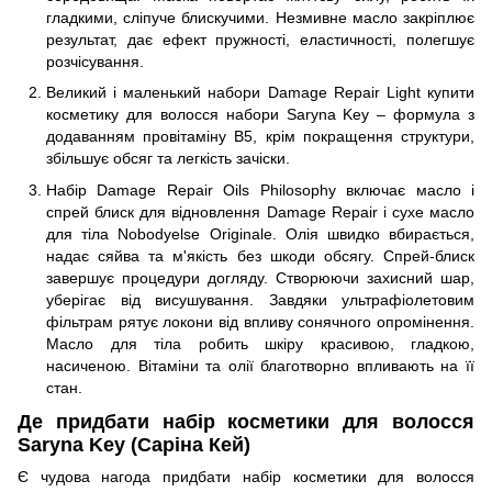
гладкими, сліпуче блискучими. Незмивне масло закріплює
результат, дає ефект пружності, еластичності, полегшує
розчісування.
Великий і маленький набори Damage Repair Light купити
косметику для волосся набори Saryna Key – формула з
додаванням провітаміну B5, крім покращення структури,
збільшує обсяг та легкість зачіски.
Набір Damage Repair Oils Philosophy включає масло і
спрей блиск для відновлення Damage Repair і сухе масло
для тіла Nobodyelse Originale. Олія швидко вбирається,
надає сяйва та м'якість без шкоди обсягу. Спрей-блиск
завершує процедури догляду. Створюючи захисний шар,
уберігає від висушування. Завдяки ультрафіолетовим
фільтрам рятує локони від впливу сонячного опромінення.
Масло для тіла робить шкіру красивою, гладкою,
насиченою. Вітаміни та олії благотворно впливають на її
стан.
Де придбати набір косметики для волосся
Saryna Key (Саріна Кей)
Є чудова нагода придбати набір косметики для волосся