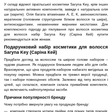
У складі відомої ізраїльської косметики Saryna Key, крім інших
натуральних активних компонентів, завжди є натуральна олія
ши (карите). Олія багата вітамінами A, E, K, амінокислотами,
кератином (головним структурним білком волосся та шкіри),
антиоксидантами, незамінними жирними кислотами. Для
комплексного підходу до піклування про волосся косметика
для волосся набір Saryna Key (Саріна Кей) купити
рекомендується всім жінкам.
Подарунковий набір косметики для волосся
Saryna Key (Саріна Кей)
Придбати догляд за волоссям та шкірою голови набором –
чудове рішення. Як подарунок близьким людям або для себе.
Враховуючи, що ціна продуктів набором набагато вигідніша за
покупку окремо. Можна придбати як тревел версії продукції,
так і набори повноцінних обсягів. Залежно від типу волосся і
цілей, що склалася, компанія склала привабливі комплекти,
що включають найпопулярніші засоби.
Причини популярності бренду
Чому потрібно звернути увагу на продукцію бренду:
компанія створила чотири лінійки для різних типів локонів: