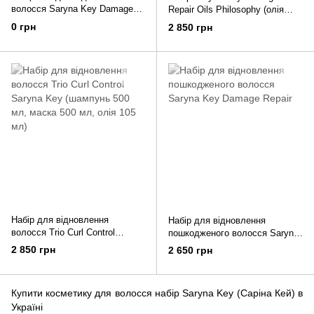
волосся Saryna Key Damage
Repair Oils Philosophy (олія
Repair
105мл, спрей-блиск 250мл,
0 грн
2 850 грн
олія для тіла 110мл)
Набір для відновлення
Набір для відновлення
волосся Trio Curl Control
пошкодженого волосся Saryna
Saryna Key (шампунь 500 мл,
Key Damage Repair
2 850 грн
2 650 грн
маска 500 мл, олія 105 мл)
Купити косметику для волосся набір Saryna Key (Саріна Кей) в
Україні