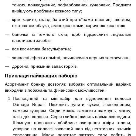
тонких, пошкоджених, пофарбованих, кучерявих. Продукти
вирішують проблеми кожного типу;
крім карите, склад багатий протеїнами пшениці, шовком,
екстрактом яблука, амінокислотами, коричною кислотою;
баночки із темного скла, щоб підкреслити лікувальні
властивості засобів;
вся косметика безсульфатна;
заявлені ефекти помітні, починаючи з перших застосувань;
дорогий, приємний запах горіхів.
Приклади найкращих наборів
Асортимент бренду дозволяє вибрати оптимальний варіант,
виходячи з побажань та фінансових можливостей:
Повноцінний та міні-набір для відновлення волосся
Damage Repair. Підходить купити сухим, зневодненим,
ламким кучерям. Сюди можна замовити шампунь, маску,
олію для волосся. Серія глибоко живить пасма зсередини.
Шампунь проводить дбайливе очищення шкіри голови,
утворює на волоссі захисний шар від негативних впливів
середовища. Маска повертає життєву силу, робить їх