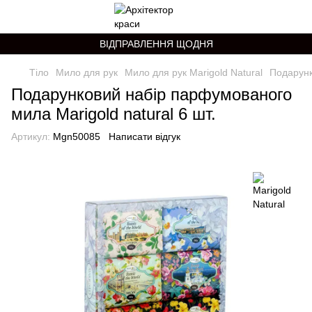
ВІДПРАВЛЕННЯ ЩОДНЯ
Тіло
Мило для рук
Мило для рук Marigold Natural
Подарунк
Подарунковий набір парфумованого
мила Marigold natural 6 шт.
Артикул:
Mgn50085
Написати відгук