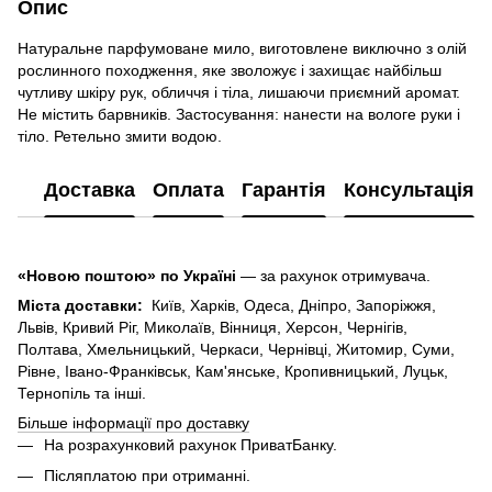
Опис
Натуральне парфумоване мило, виготовлене виключно з олій
рослинного походження, яке зволожує і захищає найбільш
чутливу шкіру рук, обличчя і тіла, лишаючи приємний аромат.
Не містить барвників. Застосування: нанести на вологе руки і
тіло. Ретельно змити водою.
Доставка
Оплата
Гарантія
Консультація
«Новою поштою» по Україні
— за рахунок отримувача.
Міста доставки:
Київ, Харків, Одеса, Дніпро, Запоріжжя,
Львів, Кривий Ріг, Миколаїв, Вінниця, Херсон, Чернігів,
Полтава, Хмельницький, Черкаси, Чернівці, Житомир, Суми,
Рівне, Івано-Франківськ, Кам'янське, Кропивницький, Луцьк,
Тернопіль та інші.
Більше інформації про доставку
На розрахунковий рахунок ПриватБанку.
Післяплатою при отриманні.