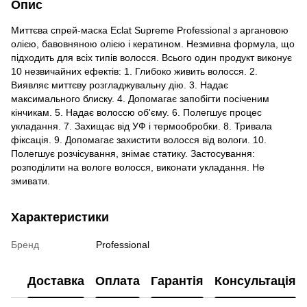
Опис
Миттєва спрей-маска Eclat Supreme Professional з аргановою
олією, бавовняною олією і кератином. Незмивна формула, що
підходить для всіх типів волосся. Всього один продукт виконує
10 незвичайних ефектів: 1. Глибоко живить волосся. 2.
Виявляє миттєву розгладжувальну дію. 3. Надає
максимального блиску. 4. Допомагає запобігти посіченим
кінчикам. 5. Надає волоссю об'єму. 6. Полегшує процес
укладання. 7. Захищає від УФ і термообробки. 8. Тривала
фіксація. 9. Допомагає захистити волосся від вологи. 10.
Полегшує розчісування, знімає статику. Застосування:
розподілити на вологе волосся, виконати укладання. Не
змивати.
Характеристики
Бренд
Professional
Доставка
Оплата
Гарантія
Консультація