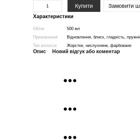
Купити
Замовити ш
Характеристики
Об'єм
500 мл
Призначення
Відновлення, блиск, гладкість, пружні
Тип волосся
Жорстке, неслухняне, фарбоване
Опис
Новий відгук або коментар