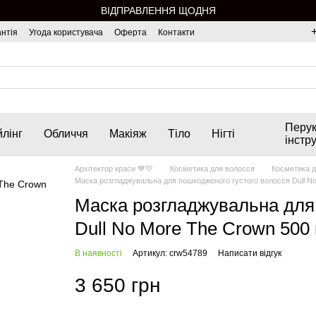
ВІДПРАВЛЕННЯ ЩОДНЯ
нтія
Угода користувача
Оферта
Контакти
Перук
лінг
Обличчя
Макіяж
Тіло
Нігті
інстр
Архітектор краси 💙💛
Косметика для волосся
Косметика д
Маска розгладжувальна для пошкодженого густого волосся Dull N
Маска розгладжувальна для 
Dull No More The Crown 500
В наявності
Артикул: crw54789
Написати відгук
3 650 грн