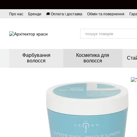
Перейти до основного контенту
Про нас
Бренди
🚚 Оплата і доставка
Обмін та повернення
Гара
Фарбування
Косметика для
Стай
волосся
волосся