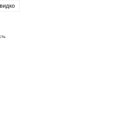
видко
сть