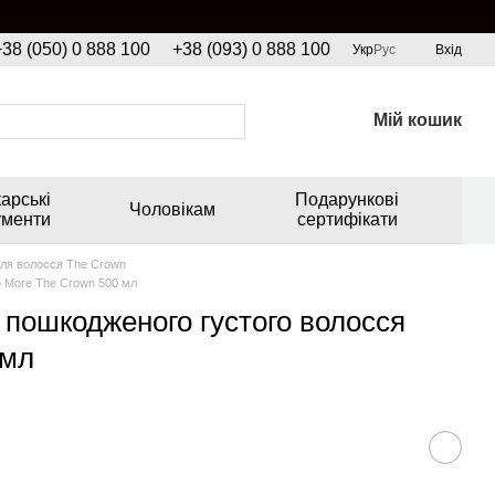
+38 (050) 0 888 100
+38 (093) 0 888 100
Укр
Рус
Вхід
Мій кошик
арські
Подарункові
Чоловікам
ументи
сертифікати
ля волосся The Crown
o More The Crown 500 мл
пошкодженого густого волосся
 мл