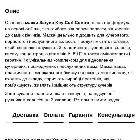
Опис
Основою
маски Saryna Key Curl Control
є новітня формула
на основі олії ши, яка глибоко відновлює волосся від коренів
до самих кінчиків. Маска ідеально підходить для кучерявого,
пористого і неслухняного волосся. Продукт містить полімер,
який відновлює пружність й еластичність кучерявого волосся,
високу концентрацію вітамінів А, Е і F, а також амінокислоти і
кератин, і є унікальним комплексом для відновлення
кучерявих, пошкоджених і неслухняних пасм. Маска надає
еластичності і дзеркального блиску волоссю, амінокислоти, які
входять до складу, сприяють виробці протеїнів, які
пом'якшують, живлять і зміцнюють структуру кучерів
Застосування: нанести після шампуню, на підсушені
рушником волосся на 2 хвилини. Ретельно змити водою.
Доставка
Оплата
Гарантія
Консультація
«Новою поштою» по Україні
— за рахунок отримувача.