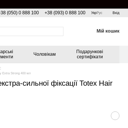
+38 (050) 0 888 100
+38 (093) 0 888 100
Укр
Рус
Вхід
Мій кошик
арські
Подарункові
Чоловікам
ументи
сертифікати
C
y Extra Strong 400 мл
кстра-сильної фіксації Totex Hair