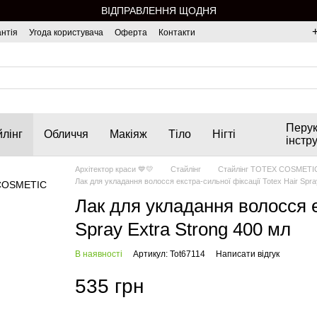
ВІДПРАВЛЕННЯ ЩОДНЯ
нтія
Угода користувача
Оферта
Контакти
Перук
лінг
Обличчя
Макіяж
Тіло
Нігті
інстр
Архітектор краси 💙💛
Стайлінг
Стайлінг TOTEX COSMETI
Лак для укладання волосся екстра-сильної фіксації Totex Hair Spra
Лак для укладання волосся е
Spray Extra Strong 400 мл
В наявності
Артикул: Tot67114
Написати відгук
535 грн