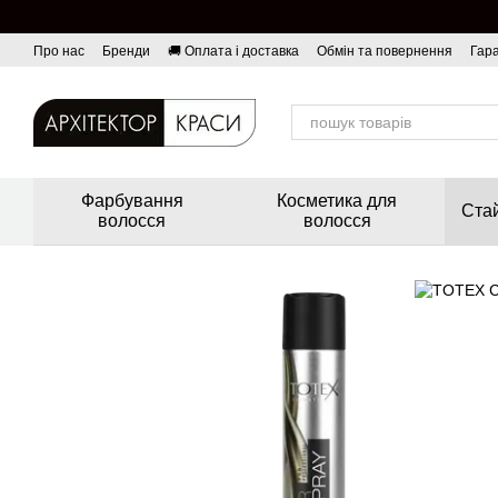
Перейти до основного контенту
Про нас
Бренди
🚚 Оплата і доставка
Обмін та повернення
Гара
Фарбування
Косметика для
Стай
волосся
волосся