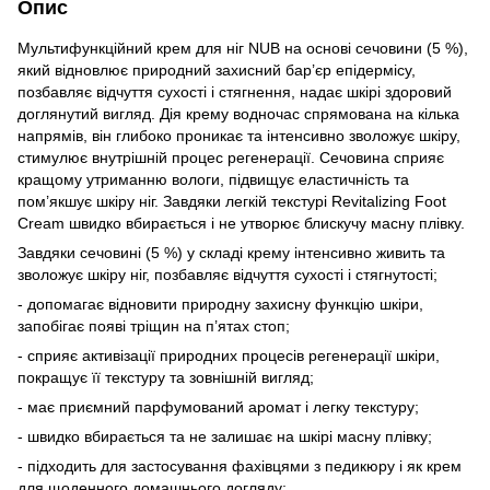
Опис
Мультифункційний крем для ніг NUB на основі сечовини (5 %),
який відновлює природний захисний бар’єр епідермісу,
позбавляє відчуття сухості і стягнення, надає шкірі здоровий
доглянутий вигляд. Дія крему водночас спрямована на кілька
напрямів, він глибоко проникає та інтенсивно зволожує шкіру,
стимулює внутрішній процес регенерації. Сечовина сприяє
кращому утриманню вологи, підвищує еластичність та
пом’якшує шкіру ніг. Завдяки легкій текстурі Revitalizing Foot
Cream швидко вбирається і не утворює блискучу масну плівку.
Завдяки сечовині (5 %) у складі крему інтенсивно живить та
зволожує шкіру ніг, позбавляє відчуття сухості і стягнутості;
- допомагає відновити природну захисну функцію шкіри,
запобігає появі тріщин на п’ятах стоп;
- сприяє активізації природних процесів регенерації шкіри,
покращує її текстуру та зовнішній вигляд;
- має приємний парфумований аромат і легку текстуру;
- швидко вбирається та не залишає на шкірі масну плівку;
- підходить для застосування фахівцями з педикюру і як крем
для щоденного домашнього догляду;