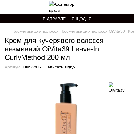
ВІДПРАВЛЕННЯ ЩОДНЯ
Косметика для волосся
Косметика для волосся OiVita39
Кр
Крем для кучерявого волосся
незмивний OiVita39 Leave-In
CurlyMethod 200 мл
Артикул:
Oiv58805
Написати відгук