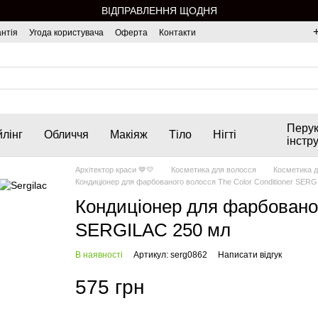
ВІДПРАВЛЕННЯ ЩОДНЯ
нтія
Угода користувача
Оферта
Контакти
Перук
лінг
Обличчя
Макіяж
Тіло
Нігті
інстр
Архітектор краси 💙💛
Косметика для волосся
Косметика д
Кондиціонер для фарбованого волосся The Color Conditioner SERG
Кондиціонер для фарбованог
SERGILAC 250 мл
В наявності
Артикул: serg0862
Написати відгук
575 грн