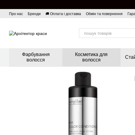
Перейти до основного контенту
Про нас
Бренди
🚚 Оплата і доставка
Обмін та повернення
Гара
Фарбування
Косметика для
Стай
волосся
волосся