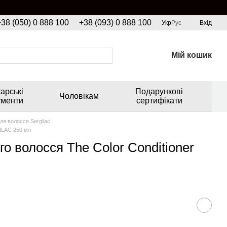
+38 (050) 0 888 100
+38 (093) 0 888 100
Укр
Рус
Вхід
Мій кошик
арські
Подарункові
Чоловікам
ументи
сертифікати
ля волосся Sergilac
ILAC 250 мл
о волосся The Color Conditioner