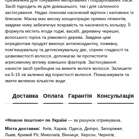
Засіб підходить як для домашнього, так і для салонного
застосування. Надає локонам насичений відтінок і наповнює їх
блиском. Маска має високу концентрацію прямих пігментів,
завдяки чому забезпечує яскравість та насиченість кольору. Її
формула містить ягоди годжі, васабі, деревину черешні,
волоського горіха та ріжкового дерева. Завдяки цим
інгредієнтам продукт виконує антиоксидантну, поживну,
пом'якшувальну та детоксикувальну дію, сприяє гладкості та
шовковистості волосся, допомагає їм протистояти
агресивному впливу зовнішніх факторів. Застосування:
нанести засіб гребінцем на вимите вологе волосся. Залишити
на 5-15 хв залежно від пористості волосся. Помасажувати та
змити великою кількістю води.
Доставка
Оплата
Гарантія
Консультація
«Новою поштою» по Україні
— за рахунок отримувача.
Міста доставки:
Київ, Харків, Одеса, Дніпро, Запоріжжя,
Львів, Кривий Ріг, Миколаїв, Вінниця, Херсон, Чернігів,