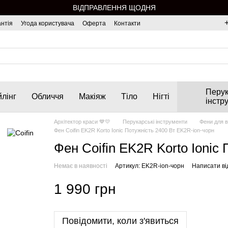
ВІДПРАВЛЕННЯ ЩОДНЯ
нтія
Угода користувача
Оферта
Контакти
Перук
лінг
Обличчя
Макіяж
Тіло
Нігті
інстр
Архітектор краси 💙💛
Перукарські інструменти
Фени для 
Фен Coifin EK2R Korto Ionic Потужність 2400 Вт EK2R-ion-чорн
Фен Coifin EK2R Korto Ionic
Немає в наявності
Артикул: EK2R-ion-чорн
Написати ві
1 990 грн
Повідомити, коли з'явиться