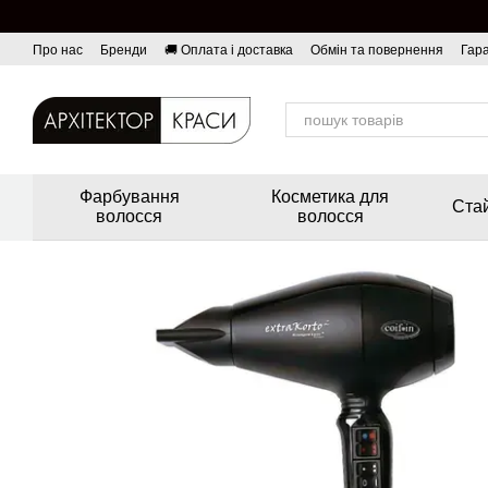
Перейти до основного контенту
Про нас
Бренди
🚚 Оплата і доставка
Обмін та повернення
Гара
Фарбування
Косметика для
Стай
волосся
волосся