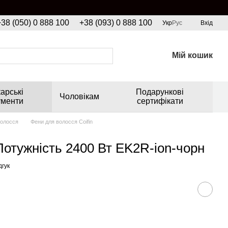
+38 (050) 0 888 100
+38 (093) 0 888 100
Укр
Рус
Вхід
Мій кошик
арські
Подарункові
Чоловікам
ументи
сертифікати
волосся
Фени для волосся Coifin
 Потужність 2400 Вт EK2R-ion-чорн
дгук