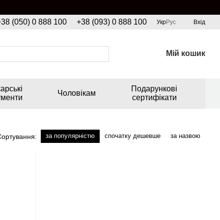
+38 (050) 0 888 100
+38 (093) 0 888 100
Укр
Рус
Вхід
Мій кошик
арські
Подарункові
Чоловікам
ументи
сертифікати
за популярністю
спочатку дешевше
за назвою
Сортування: