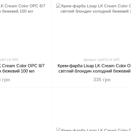
is8/7 LK OPC
Артикул: Lis8/72 LK OPC
K Cream Color OPC 8/7
Крем-фарба Lisap LK Cream Color O
н бежевий 100 мл
світлий блондин холодний бежевий
5 грн
335 грн