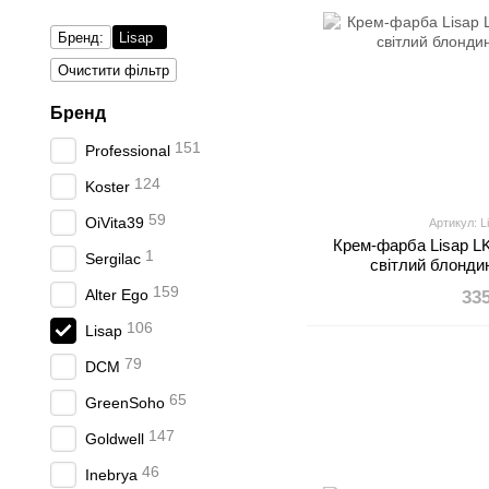
Бренд:
Lisap
Очистити фільтр
Бренд
151
Professional
124
Koster
59
OiVita39
Артикул: L
Крем-фарба Lisap L
1
Sergilac
світлий блонди
159
Alter Ego
33
106
Lisap
79
DCM
65
GreenSoho
147
Goldwell
46
Inebrya