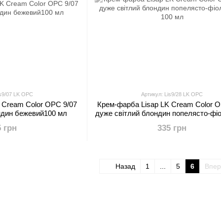
is9/07 LK OPC
Артикул: Lis9/28 LK OPC
 Cream Color OPC 9/07
Крем-фарба Lisap LK Cream Color O
ндин бежевий100 мл
дуже світлий блондин попелясто-фі
100 мл
5 грн
335 грн
Назад
1
...
5
6
Впе