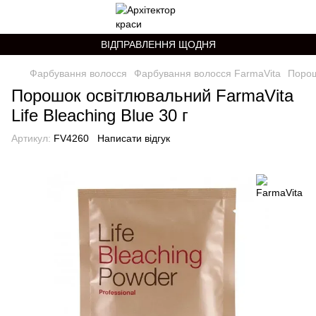
ВІДПРАВЛЕННЯ ЩОДНЯ
Фарбування волосся
Фарбування волосся FarmaVita
Порош
Порошок освітлювальний FarmaVita
Life Bleaching Blue 30 г
Артикул:
FV4260
Написати відгук