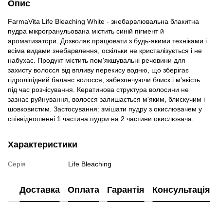
Опис
FarmaVita Life Bleaching White - знебарвлювальна блакитна
пудра мікрогранульована містить синій пігмент й
ароматизатори. Дозволяє працювати з будь-якими техніками і
всіма видами знебарвлення, оскільки не кристалізується і не
набухає. Продукт містить пом'якшувальні речовини для
захисту волосся від впливу перекису водню, що зберігає
гідроліпідний баланс волосся, забезпечуючи блиск і м'якість
під час розчісування. Кератинова структура волосини не
зазнає руйнування, волосся залишається м'яким, блискучим і
шовковистим. Застосування: змішати пудру з окислювачем у
співвідношенні 1 частина пудри на 2 частини окислювача.
Характеристики
Серія
Life Bleaching
Доставка
Оплата
Гарантія
Консультація