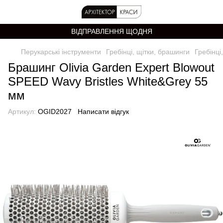
ВІДПРАВЛЕННЯ ЩОДНЯ
Перукарські інструменти
Гребінці, щітки, брашинги
Гребінці
Брашинг Olivia Garden Expert Blowout
SPEED Wavy Bristles White&Grey 55
мм
Артикул:
OGID2027
Написати відгук