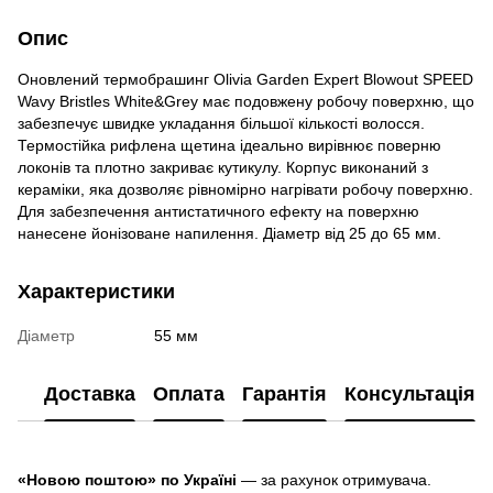
Опис
Оновлений термобрашинг Olivia Garden Expert Blowout SPEED
Wavy Bristles White&Grey має подовжену робочу поверхню, що
забезпечує швидке укладання більшої кількості волосся.
Термостійка рифлена щетина ідеально вирівнює поверню
локонів та плотно закриває кутикулу. Корпус виконаний з
кераміки, яка дозволяє рівномірно нагрівати робочу поверхню.
Для забезпечення антистатичного ефекту на поверхню
нанесене йонізоване напилення. Діаметр від 25 до 65 мм.
Характеристики
Діаметр
55 мм
Доставка
Оплата
Гарантія
Консультація
«Новою поштою» по Україні
— за рахунок отримувача.