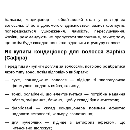
Бальзам, кондиціонер – обов'язковий етап у догляді за
волоссям. З його допомогою здійснюється захист фолікулів,
попереджається ушкодження, ламкість, пересушування.
Фахівці рекомендують не пропускати зволоження, захист, тому
що потім буде складно повністю відновити структуру волосся.
Як купити кондиціонер для волосся Saphira
(Сафіра)
Перед тим як купити догляд за волоссям, потрібно розібратися
якого типу воно, потім відповідно вибирати:
сухе, пошкоджене волосся — підійде зі зволожуючою
формулою, додасть сяйва, захисту;
тонкі, ослаблені, що електризується — потрібне надання
обсягу, зміцнення, бажано, щоб у складі був антистатик;
фарбовані — склад кондиціонера повинен ефектно
надавати яскравості, кольору, зволоження;
для кучерявих — підійде з антифриз ефектом, що
інтенсивно зволожує;