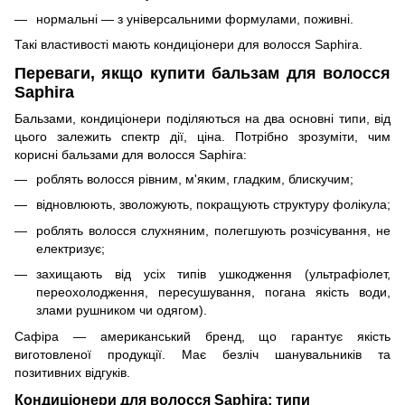
нормальні — з універсальними формулами, поживні.
Такі властивості мають кондиціонери для волосся Saphira.
Переваги, якщо купити бальзам для волосся
Saphira
Бальзами, кондиціонери поділяються на два основні типи, від
цього залежить спектр дії, ціна. Потрібно зрозуміти, чим
корисні бальзами для волосся Saphira:
роблять волосся рівним, м'яким, гладким, блискучим;
відновлюють, зволожують, покращують структуру фолікула;
роблять волосся слухняним, полегшують розчісування, не
електризує;
захищають від усіх типів ушкодження (ультрафіолет,
переохолодження, пересушування, погана якість води,
злами рушником чи одягом).
Сафіра — американський бренд, що гарантує якість
виготовленої продукції. Має безліч шанувальників та
позитивних відгуків.
Кондиціонери для волосся Saphira: типи