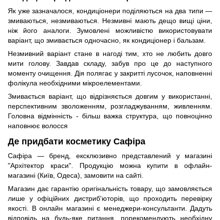
Як уже зазначалося, кондиціонери поділяються на два типи —
змиваються, незмиваються. Незмивні мають дещо вищі ціни,
ніж його аналоги. Зумовлені можливістю використовувати
варіант, що змивається одночасно, як кондиціонер і бальзам.
Незмивний варіант стане в нагоді тим, хто не любить довго
мити голову. Завдав складу, забув про це до наступного
моменту очищення. Дія полягає у закритті лусочок, наповненні
фолікула необхідними мікроелементами.
Змивається варіант, що відрізняється довгим у використанні,
перспективним зволоженням, розгладжуванням, живленням.
Головна відмінність - більш важка структура, що повноцінно
наповнює волосся
Де придбати косметику Сафіра
Сафіра — бренд, ексклюзивно представлений у магазині
"Архітектор краси". Продукцію можна купити в офлайн-
магазині (Київ, Одеса), замовити на сайті.
Магазин дає гарантію оригінальність товару, що замовляється
лише у офіційних дистриб'юторів, що проходить перевірку
якості. В онлайн магазині є менеджери-консультанти. Дадуть
відповідь на будь-яке питання, порекомендують необхідну