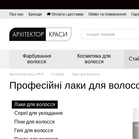
Перейти до основного контенту
Про нас
Бренди
🚚 Оплата і доставка
Обмін та повернення
Гара
Фарбування
Косметика для
Стай
волосся
волосся
Архітектор краси 💙💛
Стайлінг
Лаки для волосся
Професійні лаки для волос
Лаки для волосся
Спреї для укладання
Піни для волосся
Гелі для волосся