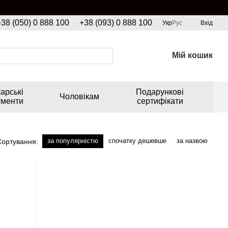
+38 (050) 0 888 100
+38 (093) 0 888 100
Укр
Рус
Вхід
Мій кошик
арські
Подарункові
Чоловікам
ументи
сертифікати
за популярністю
спочатку дешевше
за назвою
Сортування: