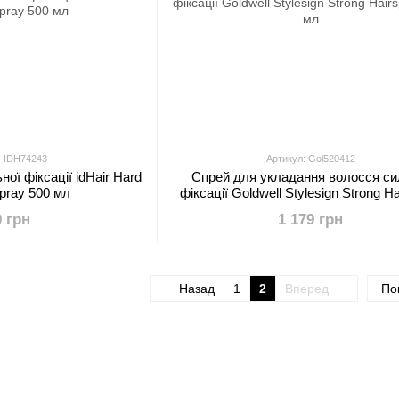
: IDH74243
Артикул: Gol520412
ої фіксації idHair Hard
Спрей для укладання волосся си
spray 500 мл
фіксації Goldwell Stylesign Strong H
500 мл
0 грн
1 179 грн
Назад
1
2
Вперед
По