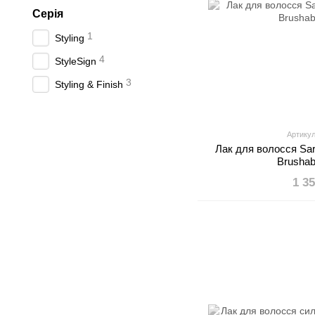
Серія
1
Styling
4
StyleSign
3
Styling & Finish
Артикул
Лак для волосся Sar
Brushab
1 3