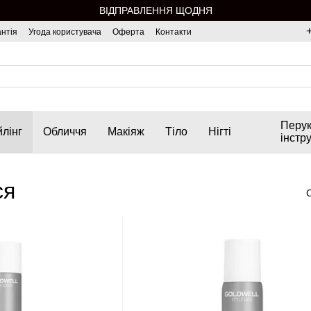
ВІДПРАВЛЕННЯ ЩОДНЯ
нтія
Угода користувача
Оферта
Контакти
Перук
лінг
Обличчя
Макіяж
Тіло
Нігті
інстр
ся