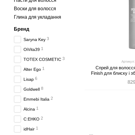
Пасти для волосся
Воски для волосся
Глина для укладання
Бренд
3
Saryna Key
1
OiVita39
3
TOTEX COSMETIC
Артикул:
Спрей для волосся
1
Alter Ego
Finish для блиску і 
6
Lisap
82
8
Goldwell
2
Emmebi Italia
1
Alcina
2
C:EHKO
1
idHair