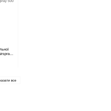
льної
airspray
казати все