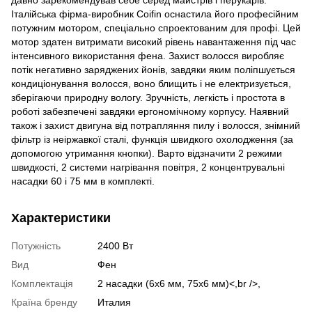
Італійська фірма-виробник Coifin оснастила його професійним
потужним мотором, спеціально спроектованим для профі. Цей
мотор здатен витримати високий рівень навантаження під час
інтенсивного використання фена. Захист волосся виробляє
потік негативно заряджених йонів, завдяки яким поліпшується
кондиціонування волосся, воно блищить і не електризується,
зберігаючи природну вологу. Зручність, легкість і простота в
роботі забезпечені завдяки ергономічному корпусу. Наявний
також і захист двигуна від потрапляння пилу і волосся, знімний
фільтр із неіржавкої сталі, функція швидкого охолодження (за
допомогою утримання кнопки). Варто відзначити 2 режими
швидкості, 2 системи нагрівання повітря, 2 концентрувальні
насадки 60 і 75 мм в комплекті.
Характеристики
Потужність
2400 Вт
Вид
Фен
Комплектація
2 насадки (6х6 мм, 75х6 мм)<,br />,
Країна бренду
Италия