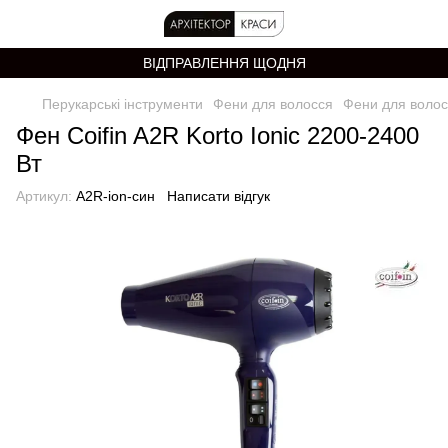
ВІДПРАВЛЕННЯ ЩОДНЯ
Перукарські інструменти
Фени для волосся
Фени для волосс
Фен Coifin A2R Korto Ionic 2200-2400
Вт
Артикул:
A2R-ion-син
Написати відгук